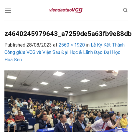
Skip
to
content
z4640245979643_a7259de5a63fb9e88d
Published
28/08/2023
at
2560 × 1920
in
Lễ Ký Kết Thành
Công giữa VCG và Viện Sau Đại Học & Lãnh Đạo Đại Học
Hoa Sen