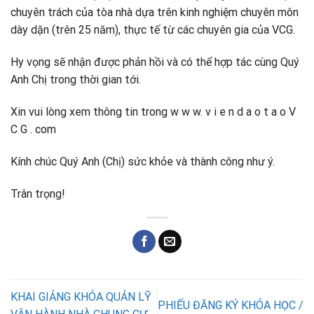
chuyên trách của tòa nhà dựa trên kinh nghiệm chuyên môn
dày dặn (trên 25 năm), thực tế từ các chuyên gia của VCG.
Hy vọng sẽ nhận được phản hồi và có thể hợp tác cùng Quý
Anh Chị trong thời gian tới.
Xin vui lòng xem thông tin trong w w w. v i e n d a o t a o V
C G . com
Kính chúc Quý Anh (Chị) sức khỏe và thành công như ý.
Trân trọng!
KHAI GIẢNG KHÓA QUẢN LỸ
PHIẾU ĐĂNG KÝ KHÓA HỌC /