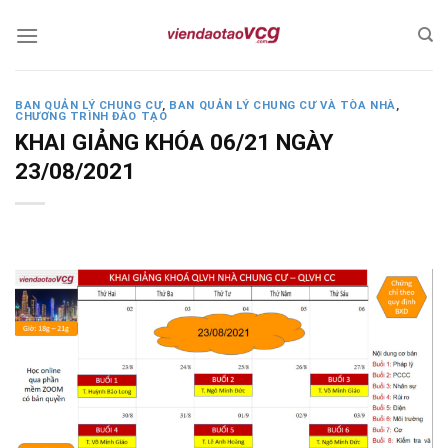
Skip
to
content
BAN QUẢN LÝ CHUNG CƯ
,
BAN QUẢN LÝ CHUNG CƯ VÀ TÒA NHÀ
,
CHƯƠNG TRÌNH ĐÀO TẠO
KHAI GIẢNG KHÓA 06/21 NGÀY
23/08/2021