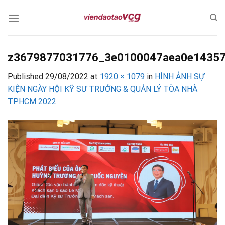
Skip
to
content
z3679877031776_3e0100047aea0e1435
Published
29/08/2022
at
1920 × 1079
in
HÌNH ẢNH SỰ
KIỆN NGÀY HỘI KỸ SƯ TRƯỞNG & QUẢN LÝ TÒA NHÀ
TPHCM 2022