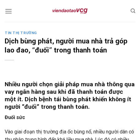
Skip
to
content
TIN THỊ TRƯỜNG
Dịch bùng phát, người mua nhà trả góp
lao đao, “đuối” trong thanh toán
Nhiều người chọn giải pháp mua nhà thông qua
vay ngân hàng sau khi đã thanh toán được
một ít. Dịch bệnh tái bùng phát khiến không ít
người “đuối” trong thanh toán.
Đuối sức
Vào giai đoạn thị trường địa ốc bùng nổ, nhiều người dân có
thu nhập trung bình đến khá liều mua nhà. Lúc đó có nhiều