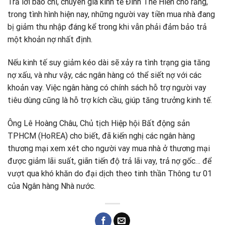
Trả lời báo chí, chuyên gia kinh tế Đinh Thế Hiển cho rằng,
trong tình hình hiện nay, những người vay tiền mua nhà đang
bị giảm thu nhập đáng kể trong khi vẫn phải đảm bảo trả
một khoản nợ nhất định.
Nếu kinh tế suy giảm kéo dài sẽ xảy ra tình trạng gia tăng
nợ xấu, và như vậy, các ngân hàng có thể siết nợ với các
khoản vay. Việc ngân hàng có chính sách hỗ trợ người vay
tiêu dùng cũng là hỗ trợ kích cầu, giúp tăng trưởng kinh tế.
Ông Lê Hoàng Châu, Chủ tịch Hiệp hội Bất động sản
TPHCM (HoREA) cho biết, đã kiến nghị các ngân hàng
thương mại xem xét cho người vay mua nhà ở thương mại
được giảm lãi suất, giãn tiến độ trả lãi vay, trả nợ gốc… để
vượt qua khó khăn do đại dịch theo tinh thần Thông tư 01
của Ngân hàng Nhà nước.