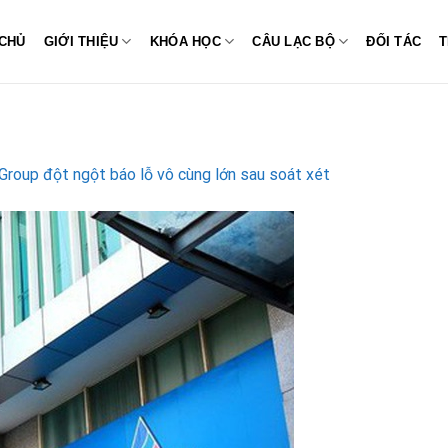
CHỦ
GIỚI THIỆU
KHÓA HỌC
CÂU LẠC BỘ
ĐỐI TÁC
T
Group đột ngột báo lỗ vô cùng lớn sau soát xét