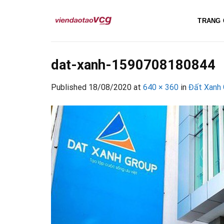
Skip
to
TRANG 
content
dat-xanh-1590708180844
Published
18/08/2020
at
640 × 360
in
Đất Xanh 