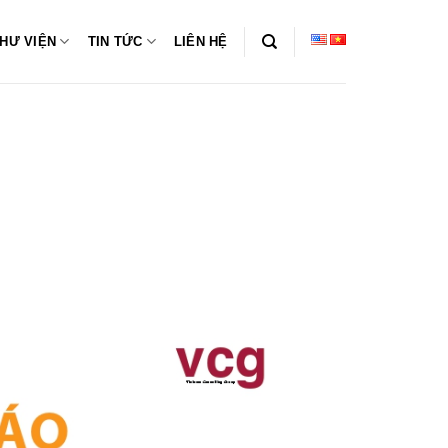
HƯ VIỆN
TIN TỨC
LIÊN HỆ