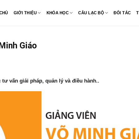
CHỦ
GIỚI THIỆU
KHÓA HỌC
CÂU LẠC BỘ
ĐỐI TÁC
T
 Minh Giáo
tư vấn giải pháp, quản lý và điều hành..