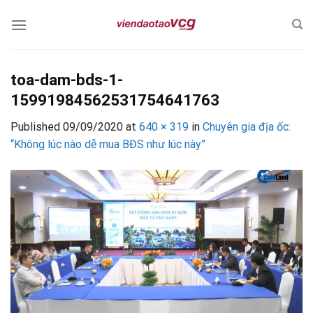
Skip
to
content
toa-dam-bds-1-
15991984562531754641763
Published
09/09/2020
at
640 × 319
in
Chuyên gia địa ốc:
“Không lúc nào dễ mua BĐS như lúc này”