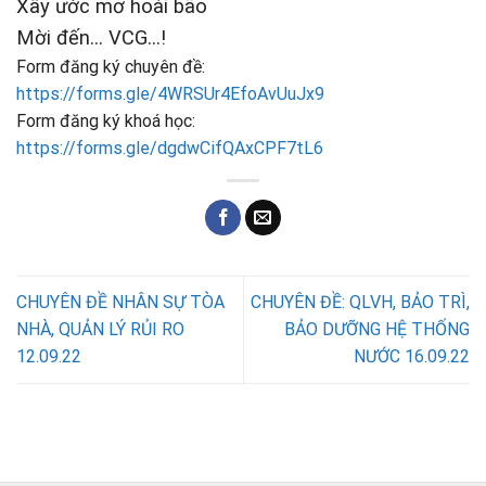
Xây ước mơ hoài bão
Mời đến… VCG…!
Form đăng ký chuyên đề:
https://forms.gle/4WRSUr4EfoAvUuJx9
Form đăng ký khoá học:
https://forms.gle/dgdwCifQAxCPF7tL6
CHUYÊN ĐỀ NHÂN SỰ TÒA
CHUYÊN ĐỀ: QLVH, BẢO TRÌ,
NHÀ, QUẢN LÝ RỦI RO
BẢO DƯỠNG HỆ THỐNG
12.09.22
NƯỚC 16.09.22