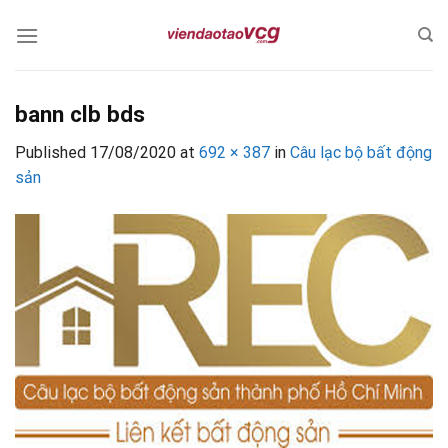
Skip
to
content
bann clb bds
Published
17/08/2020
at
692 × 387
in
Câu lạc bộ bất động
sản