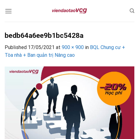
Skip
to
content
bedb64a6ee9b1bc5428a
Published
17/05/2021
at
900 × 900
in
BQL Chung cư +
Tòa nhà + Ban quản trị Nâng cao