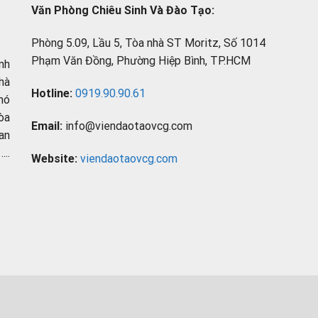
Văn Phòng Chiêu Sinh Và Đào Tạo:
Phòng 5.09, Lầu 5, Tòa nhà ST Moritz, Số 1014
Phạm Văn Đồng, Phường Hiệp Bình, TP.HCM
nh
hà
Hotline:
0919.90.90.61
hó
òa
Email:
info@viendaotaovcg.com
an
..
Website:
viendaotaovcg.com