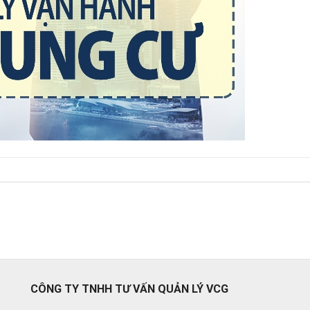
CÔNG TY TNHH TƯ VẤN QUẢN LÝ VCG