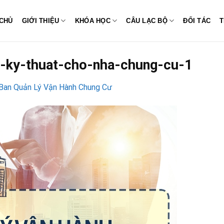
CHỦ
GIỚI THIỆU
KHÓA HỌC
CÂU LẠC BỘ
ĐỐI TÁC
T
i-ky-thuat-cho-nha-chung-cu-1
Ban Quản Lý Vận Hành Chung Cư