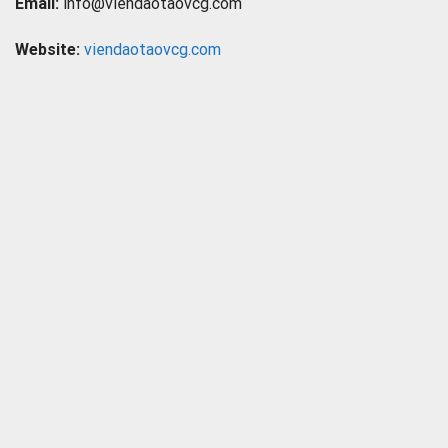
Email:
info@viendaotaovcg.com
Website:
viendaotaovcg.com