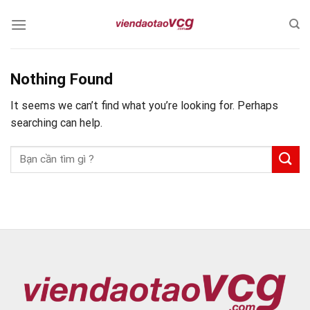
Skip
to
content
Nothing Found
It seems we can’t find what you’re looking for. Perhaps
searching can help.