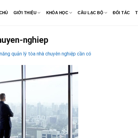
CHỦ
GIỚI THIỆU
KHÓA HỌC
CÂU LẠC BỘ
ĐỐI TÁC
T
huyen-nghiep
năng quản lý tòa nhà chuyên nghiệp cần có