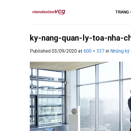
Skip
to
TRANG 
content
ky-nang-quan-ly-toa-nha-c
Published
03/09/2020
at
600 × 337
in
Những kỹ 